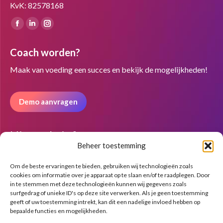
KvK: 82578168
Vind ons op:
Facebook
Linkedin
Instagram
page
page
page
Coach worden?
opens
opens
opens
in
in
in
Maak van voeding een succes en bekijk de mogelijkheden!
new
new
new
window
window
window
Demo aanvragen
Nieuwsbrief
Beheer toestemming
Om de beste ervaringen te bieden, gebruiken wij technologieën zoals
cookies om informatie over je apparaat op te slaan en/of te raadplegen. Door
in te stemmen met deze technologieën kunnen wij gegevens zoals
surfgedrag of unieke ID's op deze site verwerken. Als je geen toestemming
geeft of uw toestemming intrekt, kan dit een nadelige invloed hebben op
bepaalde functies en mogelijkheden.