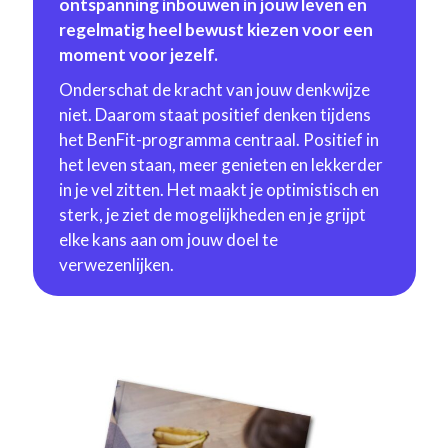
ontspanning inbouwen in jouw leven en
regelmatig heel bewust kiezen voor een
moment voor jezelf.
Onderschat de kracht van jouw denkwijze
niet. Daarom staat positief denken tijdens
het BenFit-programma centraal. Positief in
het leven staan, meer genieten en lekkerder
in je vel zitten. Het maakt je optimistisch en
sterk, je ziet de mogelijkheden en je grijpt
elke kans aan om jouw doel te
verwezenlijken.