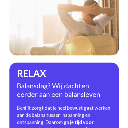
RELAX
Balansdag? Wij dachten
eerder aan een balansleven
BenFit zorgt dat je heel bewust gaat werken
aan de balans tussen inspanning en
ontspanning. Daarom ga je
tijd voor