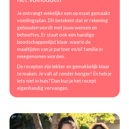
Je ontvangt wekelijks een op maat gemaakt
voedingsplan. Dit betekent dat er rekening
gehouden wordt met jouw wensen en
behoeftes. Er staat ook een handige
boodschappenlijst klaar. waarin de
maaltijden van je partner en/of familie in
meegenomen worden.
De recepten zijn lekker en gemakkelijk klaar
te maken. Je valt af zonder honger! En heb je
iets niet in huis? Dan kun je het recept
eigenhandig vervangen.