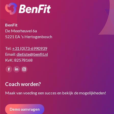
BenFit
De Meerheuvel 6a
5221 EA 's Hertogenbosch
Tel:
+31 (0)73-6990939
Email:
dietiste@benfit.nl
KvK: 82578168
Vind ons op:
Facebook
Linkedin
Instagram
page
page
page
Coach worden?
opens
opens
opens
in
in
in
Maak van voeding een succes en bekijk de mogelijkheden!
new
new
new
window
window
window
Demo aanvragen