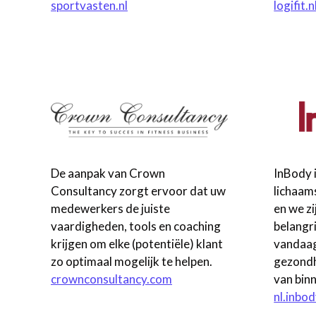
sportvasten.nl
logifit.n
De aanpak van Crown
InBody i
Consultancy zorgt ervoor dat uw
lichaam
medewerkers de juiste
en we zi
vaardigheden, tools en coaching
belangri
krijgen om elke (potentiële) klant
vandaag
zo optimaal mogelijk te helpen.
gezondh
crownconsultancy.com
van binn
nl.inbo