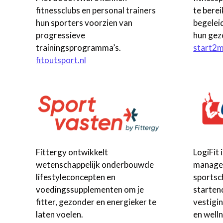
fitnessclubs en personal trainers
te bere
hun sporters voorzien van
begelei
progressieve
hun gezo
trainingsprogramma’s.
start2m
fitoutsport.nl
Fittergy ontwikkelt
LogiFit 
wetenschappelijk onderbouwde
manage
lifestyleconcepten en
sportsc
voedingssupplementen om je
starten
fitter, gezonder en energieker te
vestigi
laten voelen.
en welln