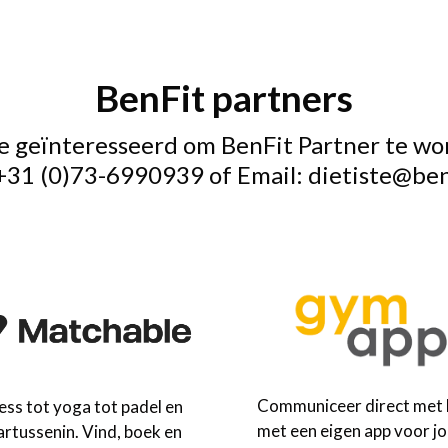
BenFit partners
e geïnteresseerd om BenFit Partner te w
+31 (0)73-6990939
of Email:
dietiste@benf
Communiceer direct met 
ess tot yoga tot padel en
met een eigen app voor j
artussenin. Vind, boek en