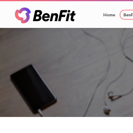
Home
BenF