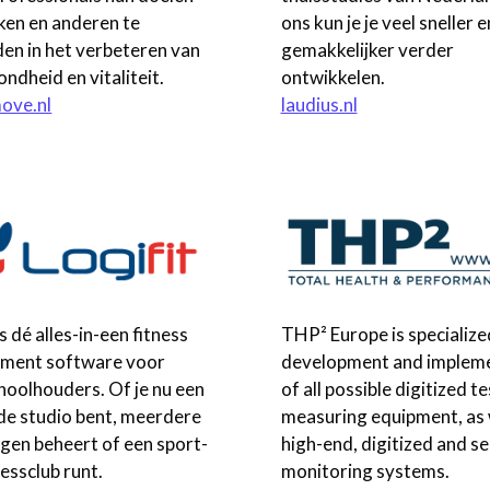
iken en anderen te
ons kun je je veel sneller e
den in het verbeteren van
gemakkelijker verder
ndheid en vitaliteit.
ontwikkelen.
ove.nl
laudius.nl
is dé alles-in-een fitness
THP² Europe is specialized
ment software voor
development and implem
hoolhouders. Of je nu een
of all possible digitized t
de studio bent, meerdere
measuring equipment, as 
ngen beheert of een sport-
high-end, digitized and s
essclub runt.
monitoring systems.