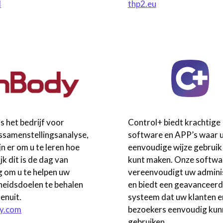
l
thp2.eu
s het bedrijf voor
Control+ biedt krachtige
ssamenstellingsanalyse,
software en APP’s waar u
jn er om u te leren hoe
eenvoudige wijze gebruik
jk dit is de dag van
kunt maken. Onze softwa
 om u te helpen uw
vereenvoudigt uw admini
eidsdoelen te behalen
en biedt een geavanceerd
enuit.
systeem dat uw klanten e
dy.com
bezoekers eenvoudig kun
gebruiken.