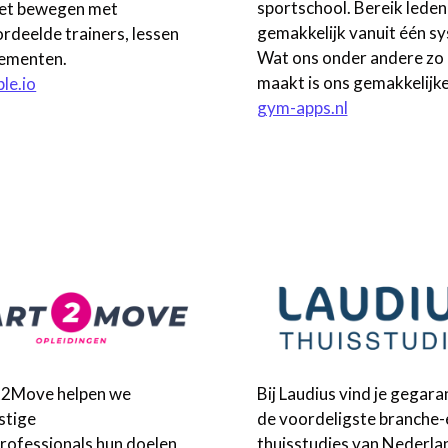
sportschool. Bereik leden
et bewegen met
gemakkelijk vanuit één s
rdeelde trainers, lessen
Wat ons onder andere zo 
ementen.
maakt is ons gemakkelijk
le.io
gym-apps.nl
rt2Move helpen we
Bij Laudius vind je gegar
stige
de voordeligste branche
professionals hun doelen
thuisstudies van Nederla