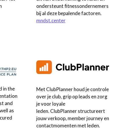
n
ondersteunt fitnessondernemers
bij al deze bepalende factoren.
mndst.center
 in the
Met
ClubPlanner
houd je controle
entation
over je club, grip op leads en zorg
est and
je voor loyale
well as
leden.
ClubPlanner
structureert
ecured
jouw verkoop, member journey en
contactmomenten met leden.