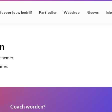
it voor jouw bedrijf
Particulier
Webshop
Nieuws
Inl
n
enemer.
mer.
Coach worden?