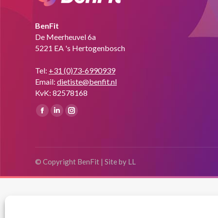
BenFit
De Meerheuvel 6a
5221 EA 's Hertogenbosch
Tel:
+31 (0)73-6990939
Email:
dietiste@benfit.nl
KvK: 82578168
Vind ons op:
Facebook
Linkedin
Instagram
page
page
page
opens
opens
opens
in
in
in
© Copyright BenFit |
Site by LL
new
new
new
window
window
window