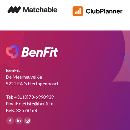
BenFit
De Meerheuvel 6a
5221 EA 's Hertogenbosch
Tel:
+31 (0)73-6990939
Email:
dietiste@benfit.nl
KvK: 82578168
Vind ons op:
Facebook
Linkedin
Instagram