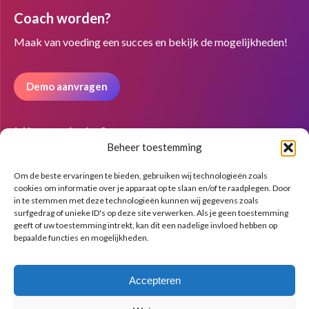
page
page
page
Coach worden?
opens
opens
opens
in
in
in
Maak van voeding een succes en bekijk de mogelijkheden!
new
new
new
window
window
window
Demo aanvragen
Nieuwsbrief
Beheer toestemming
Om de beste ervaringen te bieden, gebruiken wij technologieën zoals
cookies om informatie over je apparaat op te slaan en/of te raadplegen. Door
in te stemmen met deze technologieën kunnen wij gegevens zoals
surfgedrag of unieke ID's op deze site verwerken. Als je geen toestemming
geeft of uw toestemming intrekt, kan dit een nadelige invloed hebben op
bepaalde functies en mogelijkheden.
Accepteren