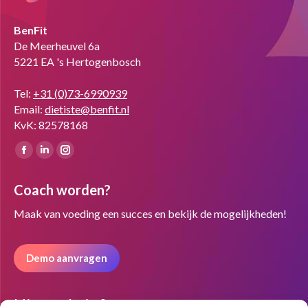
BenFit
De Meerheuvel 6a
5221 EA 's Hertogenbosch
Tel:
+31 (0)73-6990939
Email:
dietiste@benfit.nl
KvK: 82578168
Vind ons op:
Facebook
Linkedin
Instagram
page
page
page
Coach worden?
opens
opens
opens
in
in
in
Maak van voeding een succes en bekijk de mogelijkheden!
new
new
new
window
window
window
Demo aanvragen
Nieuwsbrief