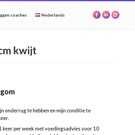
opens
opens
opens
in
in
in
oggen coaches
Nederlands
Facebook
Linkedin
Instagr
new
new
new
page
page
page
window
window
window
opens
opens
opens
in
in
in
 cm kwijt
new
new
new
window
window
window
legom
ijn onderrug te hebben en mijn conditie te
eer.
 1 keer per week met voedingsadvies voor 10