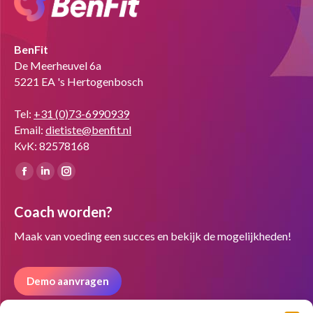
BenFit
De Meerheuvel 6a
5221 EA 's Hertogenbosch
Tel:
+31 (0)73-6990939
Email:
dietiste@benfit.nl
KvK: 82578168
Vind ons op:
Facebook
Linkedin
Instagram
page
page
page
Coach worden?
opens
opens
opens
in
in
in
Maak van voeding een succes en bekijk de mogelijkheden!
new
new
new
window
window
window
Demo aanvragen