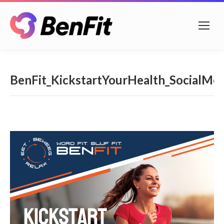
BenFit_KickstartYourHealth_SocialMedi