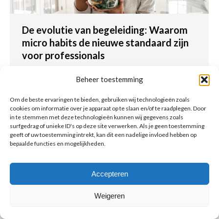
De evolutie van begeleiding: Waarom
micro habits de nieuwe standaard zijn
voor professionals
Coaching
Door
Ik BenFit
12 mei 2026
Beheer toestemming
Leer hoe je als gezondheidsprofessional de
overstap maakt van restrictieve diëten naar
Om de beste ervaringen te bieden, gebruiken wij technologieën zoals
cookies om informatie over je apparaat op te slaan en/of te raadplegen. Door
micro habits.
in te stemmen met deze technologieën kunnen wij gegevens zoals
surfgedrag of unieke ID's op deze site verwerken. Als je geen toestemming
geeft of uw toestemming intrekt, kan dit een nadelige invloed hebben op
bepaalde functies en mogelijkheden.
Accepteren
© Copyright BenFit |
Site by LL
Copyright menu-NL
Weigeren