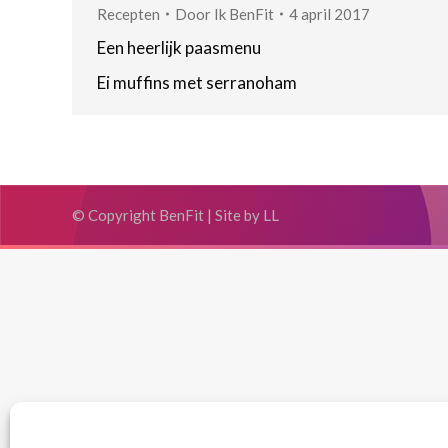
Recepten
Door
Ik BenFit
4 april 2017
Een heerlijk paasmenu
Ei muffins met serranoham
© Copyright BenFit |
Site by LL