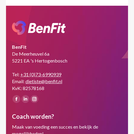
BenFit
De Meerheuvel 6a
5221 EA 's Hertogenbosch
Tel:
+31 (0)73-6990939
Email:
dietiste@benfit.nl
KvK: 82578168
Vind ons op:
Facebook
Linkedin
Instagram
page
page
page
Coach worden?
opens
opens
opens
in
in
in
Maak van voeding een succes en bekijk de
new
new
new
mogelijkheden!