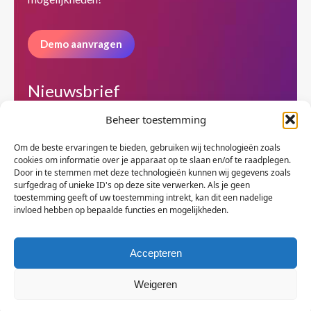
window
window
window
Demo aanvragen
Nieuwsbrief
Beheer toestemming
Om de beste ervaringen te bieden, gebruiken wij technologieën zoals
cookies om informatie over je apparaat op te slaan en/of te raadplegen.
Door in te stemmen met deze technologieën kunnen wij gegevens zoals
surfgedrag of unieke ID's op deze site verwerken. Als je geen
toestemming geeft of uw toestemming intrekt, kan dit een nadelige
invloed hebben op bepaalde functies en mogelijkheden.
Accepteren
© Copyright BenFit |
Site by LL
Weigeren
Copyright menu-NL