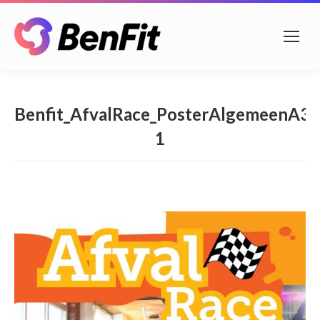
Benfit_AfvalRace_PosterAlgemeenA3-
1