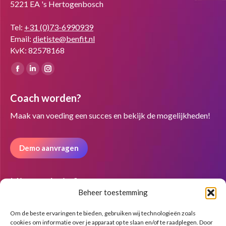
5221 EA 's Hertogenbosch
Tel:
+31 (0)73-6990939
Email:
dietiste@benfit.nl
KvK: 82578168
Vind ons op:
Facebook
Linkedin
Instagram
page
page
page
Coach worden?
opens
opens
opens
in
in
in
Maak van voeding een succes en bekijk de mogelijkheden!
new
new
new
window
window
window
Demo aanvragen
Nieuwsbrief
Beheer toestemming
Om de beste ervaringen te bieden, gebruiken wij technologieën zoals
cookies om informatie over je apparaat op te slaan en/of te raadplegen. Door