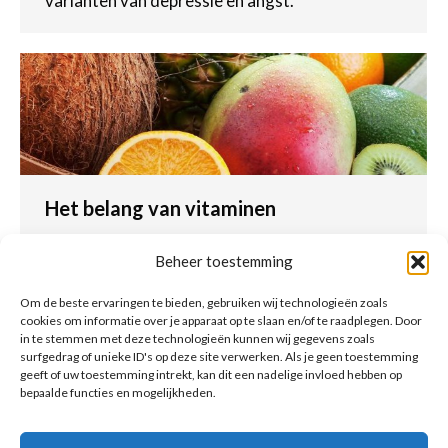
varianten van depressie en angst.
Het belang van vitaminen
Eet
Door
Ik BenFit
15 mei 2016
Beheer toestemming
Voor iedereen die goed wil functioneren en het
maximale uit zichzelf wil halen is het belangrijk
Om de beste ervaringen te bieden, gebruiken wij technologieën zoals
cookies om informatie over je apparaat op te slaan en/of te raadplegen. Door
om een goede conditie te hebben. Dit kan alleen
in te stemmen met deze technologieën kunnen wij gegevens zoals
als we ons lichaam op de juiste manier
surfgedrag of unieke ID's op deze site verwerken. Als je geen toestemming
verzorgen en het voorzien van de noodzakelijke
geeft of uw toestemming intrekt, kan dit een nadelige invloed hebben op
bepaalde functies en mogelijkheden.
voedingsstoffen.