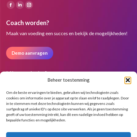
Vind ons op:
Facebook
Linkedin
Instagram
page
page
page
Coach worden?
opens
opens
opens
in
in
in
Maak van voeding een succes en bekijk de mogelijkheden!
new
new
new
window
window
window
Demo aanvragen
Nieuwsbrief
Beheer toestemming
Om de beste ervaringen te bieden, gebruiken wij technologieën zoals
cookies om informatie over je apparaat op te slaan en/of te raadplegen. Door
in te stemmen met deze technologieën kunnen wij gegevens zoals
surfgedrag of unieke ID's op deze site verwerken. Als je geen toestemming
geeft of uw toestemming intrekt, kan dit een nadelige invloed hebben op
bepaalde functies en mogelijkheden.