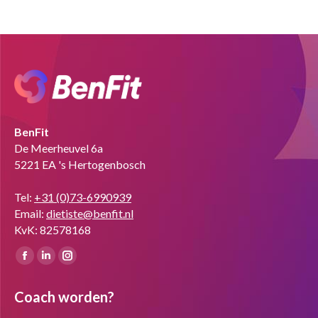
BenFit
De Meerheuvel 6a
5221 EA 's Hertogenbosch
Tel:
+31 (0)73-6990939
Email:
dietiste@benfit.nl
KvK: 82578168
Vind ons op:
Facebook
Linkedin
Instagram
page
page
page
Coach worden?
opens
opens
opens