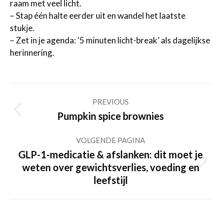
raam met veel licht.
– Stap één halte eerder uit en wandel het laatste
stukje.
– Zet in je agenda: ‘5 minuten licht-break’ als dagelijkse
herinnering.
Post
PREVIOUS
navigation
Previous
Pumpkin spice brownies
post:
VOLGENDE PAGINA
GLP-1-medicatie & afslanken: dit moet je
Volgende
weten over gewichtsverlies, voeding en
pagina
leefstijl