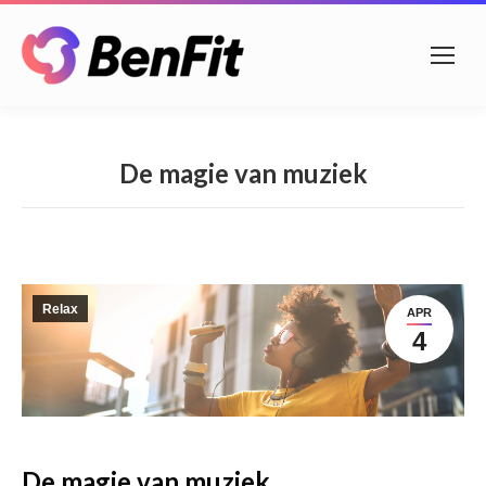
De magie van muziek
Relax
APR
4
De magie van muziek