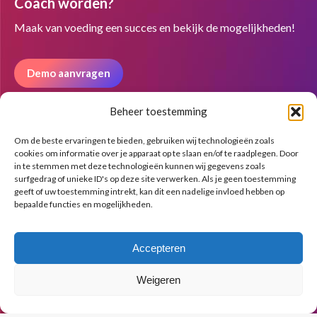
Coach worden?
opens
opens
opens
in
in
in
Maak van voeding een succes en bekijk de mogelijkheden!
new
new
new
window
window
window
Demo aanvragen
Beheer toestemming
Nieuwsbrief
Om de beste ervaringen te bieden, gebruiken wij technologieën zoals
cookies om informatie over je apparaat op te slaan en/of te raadplegen. Door
in te stemmen met deze technologieën kunnen wij gegevens zoals
surfgedrag of unieke ID's op deze site verwerken. Als je geen toestemming
geeft of uw toestemming intrekt, kan dit een nadelige invloed hebben op
bepaalde functies en mogelijkheden.
Accepteren
Weigeren
© Copyright BenFit |
Site by LL