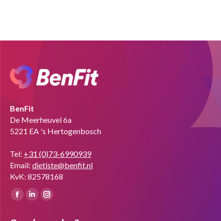
BenFit
De Meerheuvel 6a
5221 EA 's Hertogenbosch
Tel:
+31 (0)73-6990939
Email:
dietiste@benfit.nl
KvK: 82578168
Vind ons op:
Facebook
Linkedin
Instagram
page
page
page