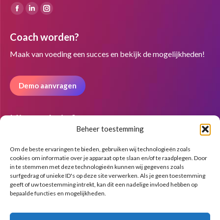
Vind ons op:
Facebook
Linkedin
Instagram
page
page
page
Coach worden?
opens
opens
opens
in
in
in
Maak van voeding een succes en bekijk de mogelijkheden!
new
new
new
window
window
window
Demo aanvragen
Nieuwsbrief
Beheer toestemming
Om de beste ervaringen te bieden, gebruiken wij technologieën zoals
cookies om informatie over je apparaat op te slaan en/of te raadplegen. Door
in te stemmen met deze technologieën kunnen wij gegevens zoals
surfgedrag of unieke ID's op deze site verwerken. Als je geen toestemming
geeft of uw toestemming intrekt, kan dit een nadelige invloed hebben op
bepaalde functies en mogelijkheden.