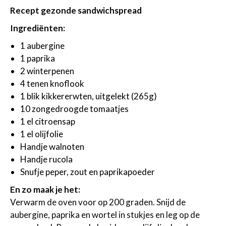
Recept gezonde sandwichspread
Ingrediënten:
1 aubergine
1 paprika
2 winterpenen
4 tenen knoflook
1 blik kikkererwten, uitgelekt (265g)
10 zongedroogde tomaatjes
1 el citroensap
1 el olijfolie
Handje walnoten
Handje rucola
Snufje peper, zout en paprikapoeder
En zo maak je het:
Verwarm de oven voor op 200 graden. Snijd de
aubergine, paprika en wortel in stukjes en leg op de