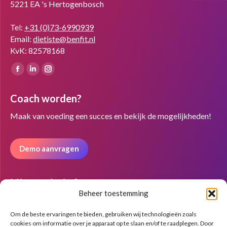
5221 EA 's Hertogenbosch
Tel:
+31 (0)73-6990939
Email:
dietiste@benfit.nl
KvK: 82578168
Vind ons op:
Facebook
Linkedin
Instagram
page
page
page
Coach worden?
opens
opens
opens
in
in
in
Maak van voeding een succes en bekijk de mogelijkheden!
new
new
new
window
window
window
Demo aanvragen
Nieuwsbrief
Beheer toestemming
Om de beste ervaringen te bieden, gebruiken wij technologieën zoals
cookies om informatie over je apparaat op te slaan en/of te raadplegen. Door