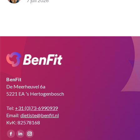
7 juli 2026
BenFit
De Meerheuvel 6a
5221 EA 's Hertogenbosch
Tel:
+31 (0)73-6990939
Email:
dietiste@benfit.nl
KvK: 82578168
Vind ons op:
Facebook
Linkedin
Instagram