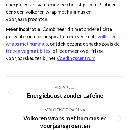
energie en spijsvertering een boost geven. Probeer
eens een volkoren wrap met hummus en
voorjaarsgroenten.
Meer inspiratie:
Combineer dit met andere lichte
gerechten in onze inspiratie-reeksen zoals
volkoren
wraps met hummus
, ontdek gezonde snacks zoals de
frozen yoghurt bites
, of lees meer over frisse
voorjaarskeuzes bij het
Voedingscentrum
.
Post
PREVIOUS
navigation
Previous
Energieboost zonder cafeïne
post:
VOLGENDE PAGINA
Volkoren wraps met hummus en
Volgende
voorjaarsgroenten
pagina