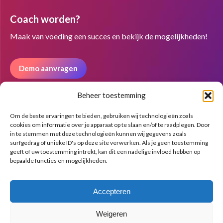
page
page
page
Coach worden?
opens
opens
opens
in
in
in
Maak van voeding een succes en bekijk de mogelijkheden!
new
new
new
window
window
window
Demo aanvragen
Beheer toestemming
Nieuwsbrief
Om de beste ervaringen te bieden, gebruiken wij technologieën zoals
cookies om informatie over je apparaat op te slaan en/of te raadplegen. Door
in te stemmen met deze technologieën kunnen wij gegevens zoals
surfgedrag of unieke ID's op deze site verwerken. Als je geen toestemming
geeft of uw toestemming intrekt, kan dit een nadelige invloed hebben op
bepaalde functies en mogelijkheden.
Accepteren
Weigeren