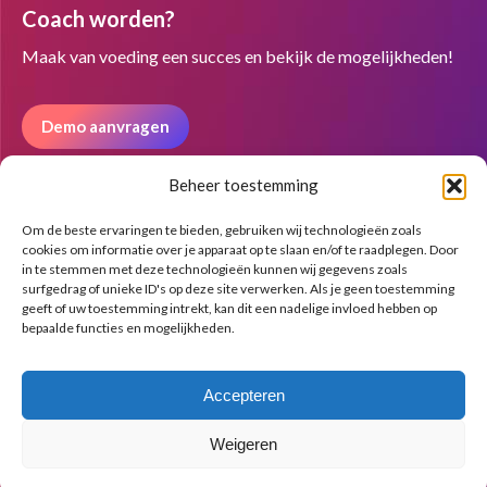
Coach worden?
opens
opens
opens
in
in
in
Maak van voeding een succes en bekijk de mogelijkheden!
new
new
new
window
window
window
Demo aanvragen
Beheer toestemming
Nieuwsbrief
Om de beste ervaringen te bieden, gebruiken wij technologieën zoals
cookies om informatie over je apparaat op te slaan en/of te raadplegen. Door
in te stemmen met deze technologieën kunnen wij gegevens zoals
surfgedrag of unieke ID's op deze site verwerken. Als je geen toestemming
geeft of uw toestemming intrekt, kan dit een nadelige invloed hebben op
bepaalde functies en mogelijkheden.
Accepteren
Weigeren
© Copyright BenFit |
Site by LL