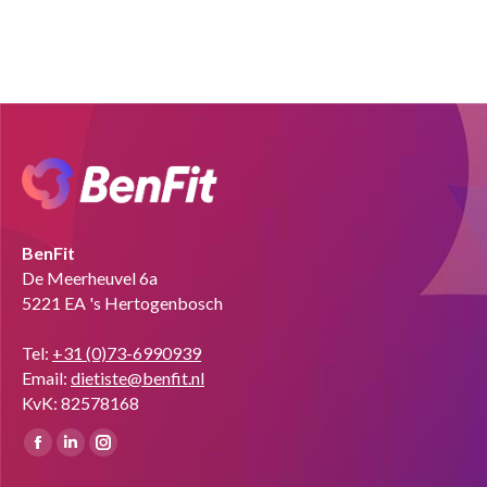
BenFit
De Meerheuvel 6a
5221 EA 's Hertogenbosch
Tel:
+31 (0)73-6990939
Email:
dietiste@benfit.nl
KvK: 82578168
Vind ons op:
Facebook
Linkedin
Instagram
page
page
page