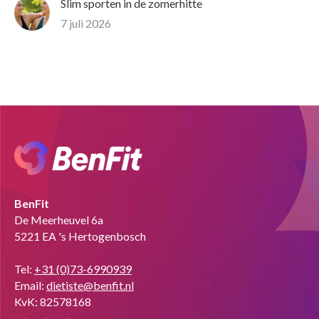
Slim sporten in de zomerhitte
7 juli 2026
BenFit
De Meerheuvel 6a
5221 EA 's Hertogenbosch
Tel:
+31 (0)73-6990939
Email:
dietiste@benfit.nl
KvK: 82578168