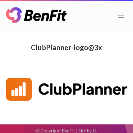
ClubPlanner-logo@3x
© Copyright BenFit |
Site by LL