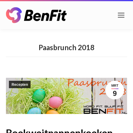
Paasbrunch 2018
Recepten
MRT
9
Boekweitpannenkoeken