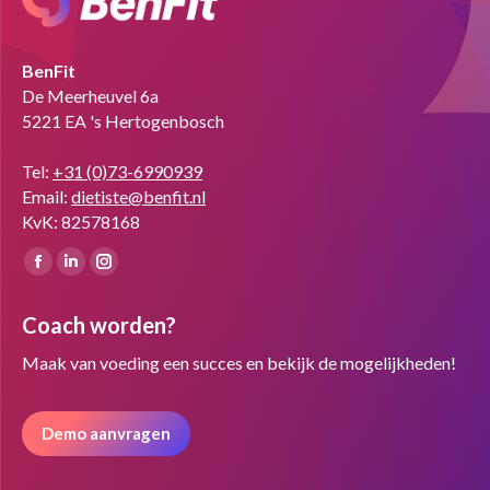
BenFit
De Meerheuvel 6a
5221 EA 's Hertogenbosch
Tel:
+31 (0)73-6990939
Email:
dietiste@benfit.nl
KvK: 82578168
Vind ons op:
Facebook
Linkedin
Instagram
page
page
page
Coach worden?
opens
opens
opens
in
in
in
Maak van voeding een succes en bekijk de mogelijkheden!
new
new
new
window
window
window
Demo aanvragen