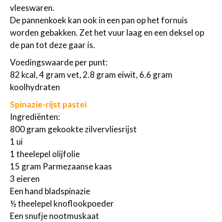
vleeswaren.
De pannenkoek kan ook in een pan op het fornuis
worden gebakken. Zet het vuur laag en een deksel op
de pan tot deze gaar is.
Voedingswaarde per punt:
82 kcal, 4 gram vet, 2.8 gram eiwit, 6.6 gram
koolhydraten
Spinazie-rijst pastei
Ingrediënten:
800 gram gekookte zilvervliesrijst
1 ui
1 theelepel olijfolie
15 gram Parmezaanse kaas
3 eieren
Een hand bladspinazie
½ theelepel knoflookpoeder
Een snufje nootmuskaat