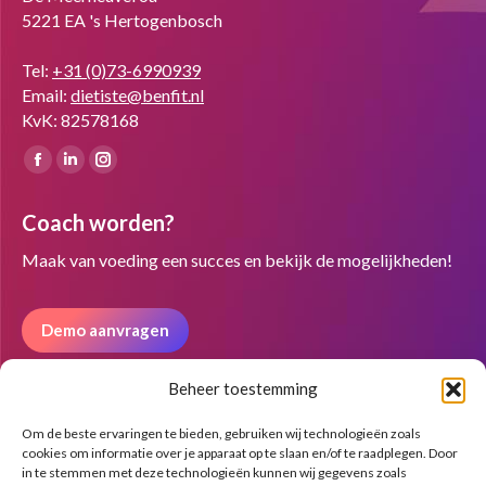
5221 EA 's Hertogenbosch
Tel:
+31 (0)73-6990939
Email:
dietiste@benfit.nl
KvK: 82578168
Vind ons op:
Facebook
Linkedin
Instagram
page
page
page
Coach worden?
opens
opens
opens
in
in
in
Maak van voeding een succes en bekijk de mogelijkheden!
new
new
new
window
window
window
Demo aanvragen
Beheer toestemming
Nieuwsbrief
Om de beste ervaringen te bieden, gebruiken wij technologieën zoals
cookies om informatie over je apparaat op te slaan en/of te raadplegen. Door
in te stemmen met deze technologieën kunnen wij gegevens zoals