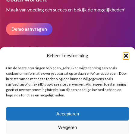
opens
opens
opens
in
in
in
Maak van voeding een succes en bekijk de mogelijkheden!
new
new
new
window
window
window
Demo aanvragen
Nieuwsbrief
Beheer toestemming
Om de beste ervaringen te bieden, gebruiken wij technologieën zoals
cookies om informatie over je apparaat op te slaan en/of te raadplegen. Door
in te stemmen met deze technologieën kunnen wij gegevens zoals
surfgedrag of unieke ID's op deze site verwerken. Als je geen toestemming
geeft of uw toestemming intrekt, kan dit een nadelige invloed hebben op
bepaalde functies en mogelijkheden.
Accepteren
Weigeren
© Copyright BenFit |
Site by LL
Copyright menu-NL