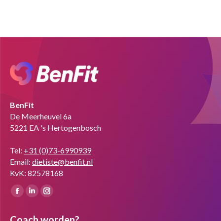
BenFit
De Meerheuvel 6a
5221 EA 's Hertogenbosch
Tel:
+31 (0)73-6990939
Email:
dietiste@benfit.nl
KvK: 82578168
Vind ons op:
Facebook
Linkedin
Instagram
page
page
page
Coach worden?