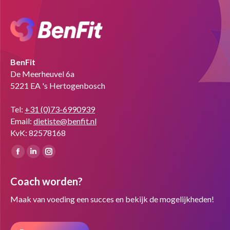
BenFit
De Meerheuvel 6a
5221 EA 's Hertogenbosch
Tel:
+31 (0)73-6990939
Email:
dietiste@benfit.nl
KvK: 82578168
Vind ons op:
Facebook
Linkedin
Instagram
page
page
page
Coach worden?
opens
opens
opens
in
in
in
Maak van voeding een succes en bekijk de mogelijkheden!
new
new
new
window
window
window