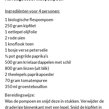
Ingrediënten voor 4 personen:
1 biologische flespompoen
250 gram kipfilet
1 eetlepel olijfolie
2 rode uien
1 knoflook teen
1 bosje verse peterselie
½ pot gegrilde paprika’s
500 gram krielaardappelen met schil
800 gram linzen (uit blik)
2 theelepels paprikapoeder
70 gram tomatenpuree
350 ml groentebouillon
Bereidingswijze:
Was de pompoen en snijd deze in stukken. Verwijder de
draderige binnenkant met een lepel. Snijd de kipfilet in