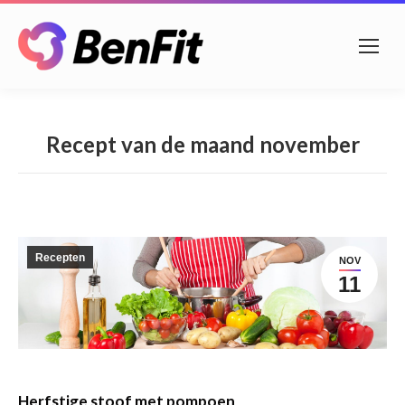
Recept van de maand november
Recepten
NOV
11
Herfstige stoof met pompoen