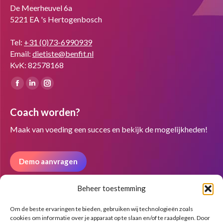
De Meerheuvel 6a
5221 EA 's Hertogenbosch
Tel:
+31 (0)73-6990939
Email:
dietiste@benfit.nl
KvK: 82578168
Vind ons op:
Facebook
Linkedin
Instagram
page
page
page
Coach worden?
opens
opens
opens
in
in
in
Maak van voeding een succes en bekijk de mogelijkheden!
new
new
new
window
window
window
Demo aanvragen
Beheer toestemming
Nieuwsbrief
Om de beste ervaringen te bieden, gebruiken wij technologieën zoals
cookies om informatie over je apparaat op te slaan en/of te raadplegen. Door