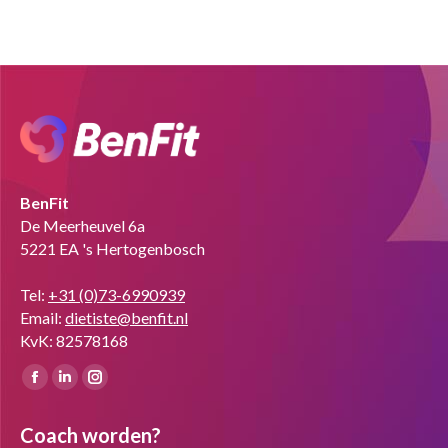
BenFit
De Meerheuvel 6a
5221 EA 's Hertogenbosch
Tel:
+31 (0)73-6990939
Email:
dietiste@benfit.nl
KvK: 82578168
Vind ons op:
Facebook
Linkedin
Instagram
page
page
page
Coach worden?
opens
opens
opens