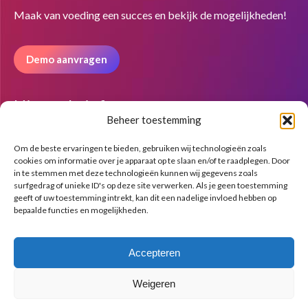
in
in
in
Maak van voeding een succes en bekijk de mogelijkheden!
new
new
new
window
window
window
Demo aanvragen
Nieuwsbrief
Beheer toestemming
Om de beste ervaringen te bieden, gebruiken wij technologieën zoals
cookies om informatie over je apparaat op te slaan en/of te raadplegen. Door
in te stemmen met deze technologieën kunnen wij gegevens zoals
surfgedrag of unieke ID's op deze site verwerken. Als je geen toestemming
geeft of uw toestemming intrekt, kan dit een nadelige invloed hebben op
bepaalde functies en mogelijkheden.
Accepteren
Weigeren
© Copyright BenFit |
Site by LL
Copyright menu-NL