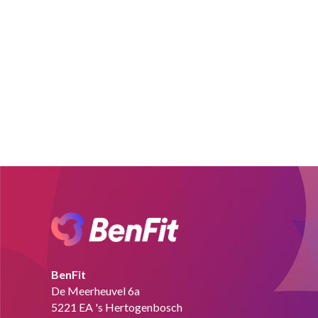
BenFit
De Meerheuvel 6a
5221 EA 's Hertogenbosch