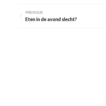
Post
PREVIOUS
navigation
Previous
Eten in de avond slecht?
post: