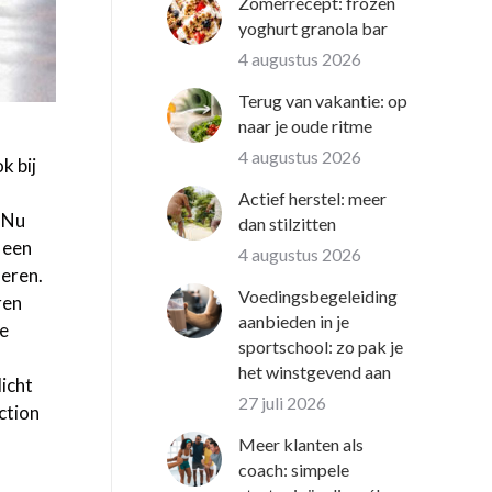
Zomerrecept: frozen
yoghurt granola bar
4 augustus 2026
Terug van vakantie: op
naar je oude ritme
4 augustus 2026
k bij
Actief herstel: meer
. Nu
dan stilzitten
 een
4 augustus 2026
deren.
Voedingsbegeleiding
ren
aanbieden in je
ie
sportschool: zo pak je
het winstgevend aan
licht
27 juli 2026
ction
Meer klanten als
coach: simpele