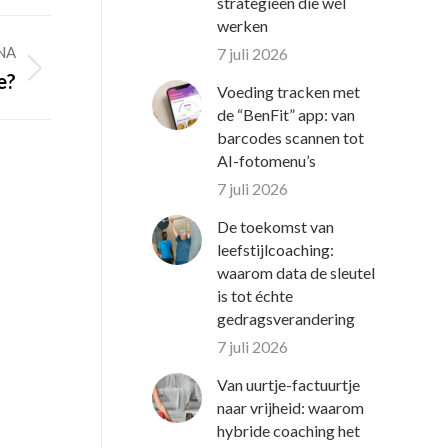
strategieën die wél
werken
NA
7 juli 2026
e?
Voeding tracken met
de “BenFit” app: van
barcodes scannen tot
AI-fotomenu’s
7 juli 2026
De toekomst van
leefstijlcoaching:
waarom data de sleutel
is tot échte
gedragsverandering
7 juli 2026
Van uurtje-factuurtje
naar vrijheid: waarom
hybride coaching het