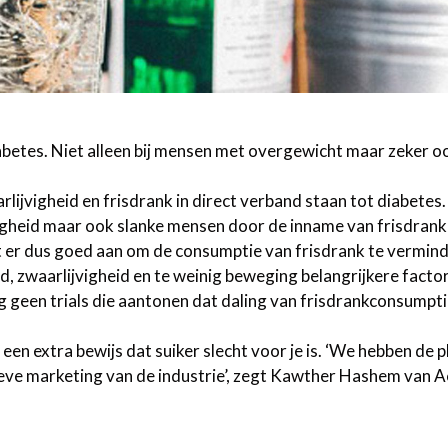
iabetes. Niet alleen bij mensen met overgewicht maar zeker oo
ijvigheid en frisdrank in direct verband staan tot diabetes
ijvigheid maar ook slanke mensen door de inname van frisdrank
t er dus goed aan om de consumptie van frisdrank te vermin
d, zwaarlijvigheid en te weinig beweging belangrijkere facto
og geen trials die aantonen dat daling van frisdrankconsumpt
 een extra bewijs dat suiker slecht voor je is. ‘We hebben de p
ve marketing van de industrie’, zegt Kawther Hashem van A