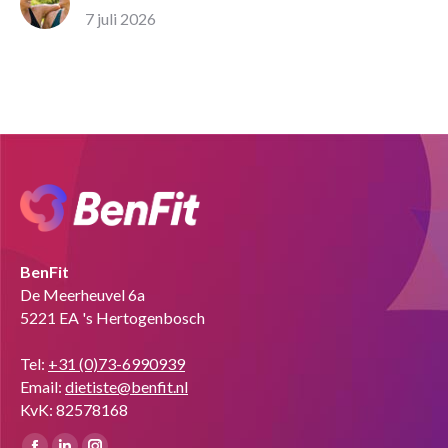
7 juli 2026
BenFit
De Meerheuvel 6a
5221 EA 's Hertogenbosch
Tel:
+31 (0)73-6990939
Email:
dietiste@benfit.nl
KvK: 82578168
Vind ons op: