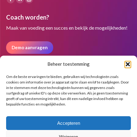
Facebook
Linkedin
Instagram
page
page
page
Coach worden?
opens
opens
opens
in
in
in
Maak van voeding een succes en bekijk de mogelijkheden!
new
new
new
window
window
window
Demo aanvragen
Beheer toestemming
Nieuwsbrief
Om de beste ervaringen te bieden, gebruiken wij technologieën zoals
cookies om informatie over je apparaat op te slaan en/of te raadplegen. Door
in te stemmen met deze technologieën kunnen wij gegevens zoals
surfgedrag of unieke ID's op deze site verwerken. Als je geen toestemming
geeft of uw toestemming intrekt, kan dit een nadelige invloed hebben op
bepaalde functies en mogelijkheden.
Accepteren
Weigeren