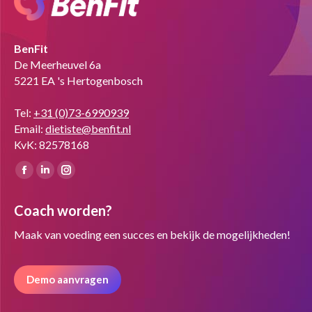
BenFit
De Meerheuvel 6a
5221 EA 's Hertogenbosch
Tel:
+31 (0)73-6990939
Email:
dietiste@benfit.nl
KvK: 82578168
Vind ons op:
Facebook
Linkedin
Instagram
page
page
page
Coach worden?
opens
opens
opens
in
in
in
Maak van voeding een succes en bekijk de mogelijkheden!
new
new
new
window
window
window
Demo aanvragen