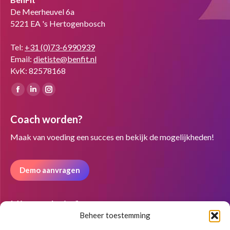
De Meerheuvel 6a
5221 EA 's Hertogenbosch
Tel:
+31 (0)73-6990939
Email:
dietiste@benfit.nl
KvK: 82578168
Vind ons op:
Facebook
Linkedin
Instagram
page
page
page
Coach worden?
opens
opens
opens
in
in
in
Maak van voeding een succes en bekijk de mogelijkheden!
new
new
new
window
window
window
Demo aanvragen
Nieuwsbrief
Beheer toestemming