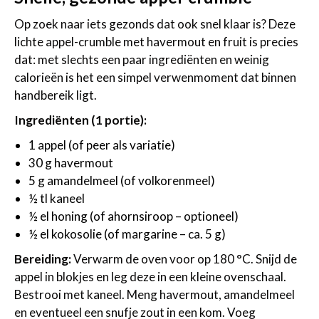
Op zoek naar iets gezonds dat ook snel klaar is? Deze
lichte appel-crumble met havermout en fruit is precies
dat: met slechts een paar ingrediënten en weinig
calorieën is het een simpel verwenmoment dat binnen
handbereik ligt.
Ingrediënten (1 portie):
1 appel (of peer als variatie)
30 g havermout
5 g amandelmeel (of volkorenmeel)
½ tl kaneel
½ el honing (of ahornsiroop – optioneel)
½ el kokosolie (of margarine – ca. 5 g)
Bereiding:
Verwarm de oven voor op 180 °C. Snijd de
appel in blokjes en leg deze in een kleine ovenschaal.
Bestrooi met kaneel. Meng havermout, amandelmeel
en eventueel een snufje zout in een kom. Voeg