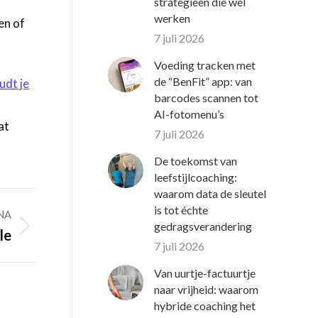
strategieën die wél
werken
en of
7 juli 2026
Voeding tracken met
de “BenFit” app: van
dt je
barcodes scannen tot
AI-fotomenu’s
at
7 juli 2026
De toekomst van
leefstijlcoaching:
waarom data de sleutel
is tot échte
NA
gedragsverandering
le
7 juli 2026
Van uurtje-factuurtje
naar vrijheid: waarom
hybride coaching het