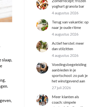
Zomerrecept: frozen
yoghurt granola bar
4 augustus 2026
Terug van vakantie: op
naar je oude ritme
4 augustus 2026
Actief herstel: meer
.
dan stilzitten
4 augustus 2026
 slaap,
Voedingsbegeleiding
re
aanbieden in je
sportschool: zo pak je
ing,
het winstgevend aan
agen.
27 juli 2026
Meer klanten als
 geven,
coach: simpele