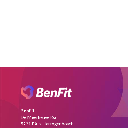
BenFit
De Meerheuvel 6a
5221 EA 's Hertogenbosch