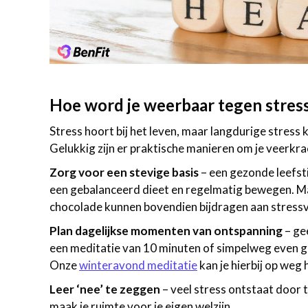
Hoe word je weerbaar tegen stres
Stress hoort bij het leven, maar langdurige stress
Gelukkig zijn er praktische manieren om je veerkra
Zorg voor een stevige basis
– een gezonde leefsti
een gebalanceerd dieet en regelmatig bewegen. Ma
chocolade kunnen bovendien bijdragen aan stress
Plan dagelijkse momenten van ontspanning
– gee
een meditatie van 10 minuten of simpelweg even ge
Onze
winteravond meditatie
kan je hierbij op weg 
Leer ‘nee’ te zeggen
– veel stress ontstaat door 
maak je ruimte voor je eigen welzijn.