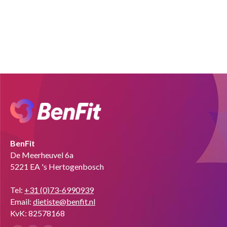
BenFit
De Meerheuvel 6a
5221 EA 's Hertogenbosch
Tel:
+31 (0)73-6990939
Email:
dietiste@benfit.nl
KvK: 82578168