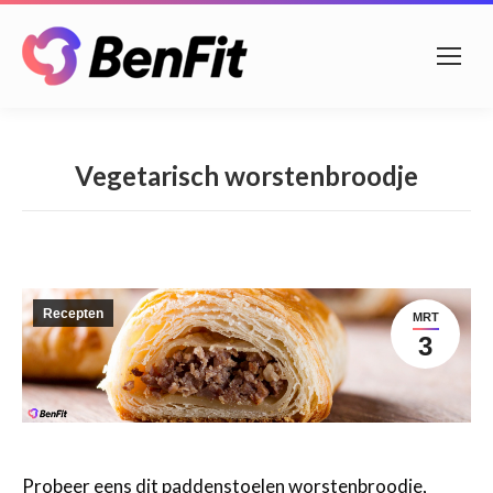
Vegetarisch worstenbroodje
Recepten
MRT
3
Probeer eens dit paddenstoelen worstenbroodje,