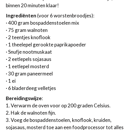
binnen 20 minuten klaar!
Ingrediënten
(voor 6 worstenbroodjes):
· 400 gram bospaddenstoelen mix
· 75 gram walnoten
· 2 teentjes knoflook
· 1 theelepel gerookte paprikapoeder
· Snufje nootmuskaat
· 2 eetlepels sojasaus
· 1 eetlepel mosterd
· 30 gram paneermeel
· 1 ei
· 6 bladerdeeg velletjes
Bereidingswijze
:
1. Verwarm de oven voor op 200 graden Celsius.
2. Hak de walnoten fijn.
3. Voeg de bospaddenstoelen, knoflook, kruiden,
sojasaus, mosterd toe aan een foodprocessor tot alles