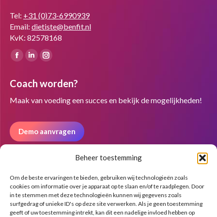
Tel:
+31 (0)73-6990939
Email:
dietiste@benfit.nl
KvK: 82578168
Vind ons op:
Facebook
Linkedin
Instagram
page
page
page
Coach worden?
opens
opens
opens
in
in
in
Maak van voeding een succes en bekijk de mogelijkheden!
new
new
new
window
window
window
Demo aanvragen
Beheer toestemming
Nieuwsbrief
Om de beste ervaringen te bieden, gebruiken wij technologieën zoals
cookies om informatie over je apparaat op te slaan en/of te raadplegen. Door
in te stemmen met deze technologieën kunnen wij gegevens zoals
surfgedrag of unieke ID's op deze site verwerken. Als je geen toestemming
geeft of uw toestemming intrekt, kan dit een nadelige invloed hebben op