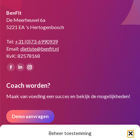
BenFit
De Meerheuvel 6a
5221 EA 's Hertogenbosch
Tel:
+31 (0)73-6990939
Email:
dietiste@benfit.nl
KvK: 82578168
Vind ons op:
Facebook
Linkedin
Instagram
page
page
page
Coach worden?
opens
opens
opens
in
in
in
Maak van voeding een succes en bekijk de mogelijkheden!
new
new
new
window
window
window
Demo aanvragen
Beheer toestemming
Nieuwsbrief