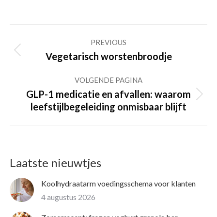
Post
PREVIOUS
navigation
Previous
Vegetarisch worstenbroodje
post:
VOLGENDE PAGINA
GLP-1 medicatie en afvallen: waarom
Volgende
leefstijlbegeleiding onmisbaar blijft
pagina
Laatste nieuwtjes
Koolhydraatarm voedingsschema voor klanten
4 augustus 2026