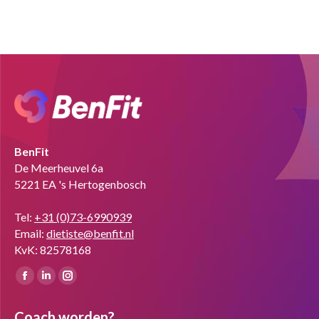
BenFit
De Meerheuvel 6a
5221 EA 's Hertogenbosch
Tel:
+31 (0)73-6990939
Email:
dietiste@benfit.nl
KvK: 82578168
Vind ons op:
Facebook
Linkedin
Instagram
page
page
page
Coach worden?