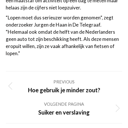
een maatstaf om activiteit op een dag te meten maar
helaas zijn de cijfers niet loepzuiver.
“Lopen moet dus serieuzer worden genomen”, zegt
onderzoeker Jurgen de Haan in De Telegraaf.
“Helemaal ook omdat de helft van de Nederlanders
geen auto tot zijn beschikking heeft. Als deze mensen
eropuit willen, zijn ze vaak afhankelijk van fietsen of
lopen.”
Post
PREVIOUS
navigation
Previous
Hoe gebruik je minder zout?
post:
VOLGENDE PAGINA
Volgende
Suiker en verslaving
pagina