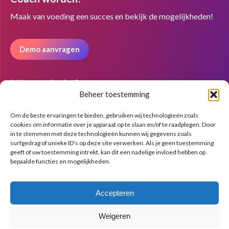
opens
opens
opens
in
in
in
Maak van voeding een succes en bekijk de mogelijkheden!
new
new
new
window
window
window
Demo aanvragen
Nieuwsbrief
Beheer toestemming
Om de beste ervaringen te bieden, gebruiken wij technologieën zoals
cookies om informatie over je apparaat op te slaan en/of te raadplegen. Door
in te stemmen met deze technologieën kunnen wij gegevens zoals
surfgedrag of unieke ID's op deze site verwerken. Als je geen toestemming
geeft of uw toestemming intrekt, kan dit een nadelige invloed hebben op
bepaalde functies en mogelijkheden.
Accepteren
Weigeren
© Copyright BenFit |
Site by LL
Copyright menu-NL