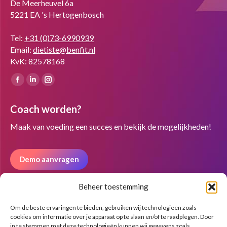
De Meerheuvel 6a
5221 EA 's Hertogenbosch
Tel:
+31 (0)73-6990939
Email:
dietiste@benfit.nl
KvK: 82578168
Vind ons op:
Facebook
Linkedin
Instagram
page
page
page
Coach worden?
opens
opens
opens
in
in
in
Maak van voeding een succes en bekijk de mogelijkheden!
new
new
new
window
window
window
Demo aanvragen
Beheer toestemming
Nieuwsbrief
Om de beste ervaringen te bieden, gebruiken wij technologieën zoals
cookies om informatie over je apparaat op te slaan en/of te raadplegen. Door
in te stemmen met deze technologieën kunnen wij gegevens zoals