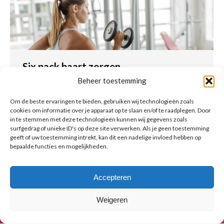
Six pack baart zorgen
Beheer toestemming
Eet
Door
Ik BenFit
13 april 2016
Onlangs lazen we in de kranten dat
Om de beste ervaringen te bieden, gebruiken wij technologieën zoals
cookies om informatie over je apparaat op te slaan en/of te raadplegen. Door
verschillende diëtisten en
in te stemmen met deze technologieën kunnen wij gegevens zoals
gezondheidsinstellingen zich zorgen maken om
surfgedrag of unieke ID's op deze site verwerken. Als je geen toestemming
de rage rondom “wasbordjes”, maar waardoor
geeft of uw toestemming intrekt, kan dit een nadelige invloed hebben op
bepaalde functies en mogelijkheden.
komt dat?
Accepteren
Weigeren
© Copyright BenFit |
Site by LL