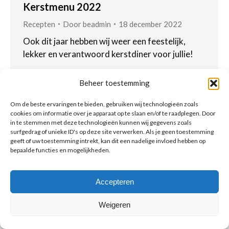
Kerstmenu 2022
Recepten
Door
beadmin
18 december 2022
Ook dit jaar hebben wij weer een feestelijk,
lekker en verantwoord kerstdiner voor jullie!
Beheer toestemming
Om de beste ervaringen te bieden, gebruiken wij technologieën zoals
cookies om informatie over je apparaat op te slaan en/of te raadplegen. Door
© Copyright BenFit |
Site by LL
in te stemmen met deze technologieën kunnen wij gegevens zoals
surfgedrag of unieke ID's op deze site verwerken. Als je geen toestemming
Copyright menu-NL
geeft of uw toestemming intrekt, kan dit een nadelige invloed hebben op
bepaalde functies en mogelijkheden.
Accepteren
Weigeren