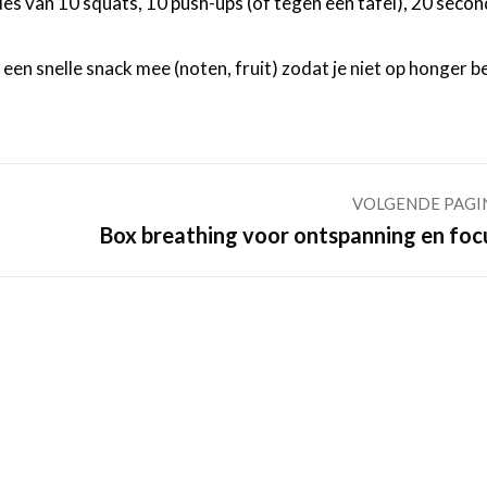
des van 10 squats, 10 push-ups (of tegen een tafel), 20 seco
en snelle snack mee (noten, fruit) zodat je niet op honger be
VOLGENDE PAGI
Volgende
Box breathing voor ontspanning en foc
pagina