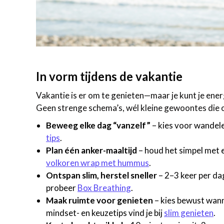
In vorm tijdens de vakantie
Vakantie is er om te genieten—maar je kunt je ene
Geen strenge schema’s, wél kleine gewoontes die o
Beweeg elke dag “vanzelf”
– kies voor wandele
tips
.
Plan één anker-maaltijd
– houd het simpel met e
volkoren wrap met hummus
.
Ontspan slim, herstel sneller
– 2–3 keer per da
probeer
Box Breathing
.
Maak ruimte voor genieten
– kies bewust wanne
mindset- en keuzetips vind je bij
slim genieten
.