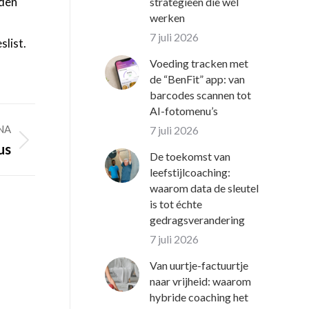
nden
strategieën die wél
werken
7 juli 2026
slist.
Voeding tracken met
de “BenFit” app: van
barcodes scannen tot
AI-fotomenu’s
NA
7 juli 2026
us
De toekomst van
leefstijlcoaching:
waarom data de sleutel
is tot échte
gedragsverandering
7 juli 2026
Van uurtje-factuurtje
naar vrijheid: waarom
hybride coaching het