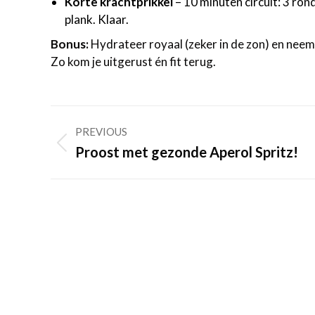
Korte krachtprikkel
– 10 minuten circuit: 3 ron
plank. Klaar.
Bonus:
Hydrateer royaal (zeker in de zon) en neem e
Zo kom je uitgerust én fit terug.
Post
PREVIOUS
navigation
Previous
Proost met gezonde Aperol Spritz!
post: