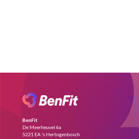
BenFit
De Meerheuvel 6a
5221 EA 's Hertogenbosch