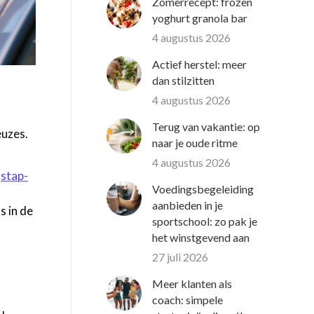
Zomerrecept: frozen
yoghurt granola bar
4 augustus 2026
Actief herstel: meer
dan stilzitten
4 augustus 2026
Terug van vakantie: op
euzes.
naar je oude ritme
4 augustus 2026
e
stap-
Voedingsbegeleiding
aanbieden in je
s in de
sportschool: zo pak je
het winstgevend aan
27 juli 2026
Meer klanten als
coach: simpele