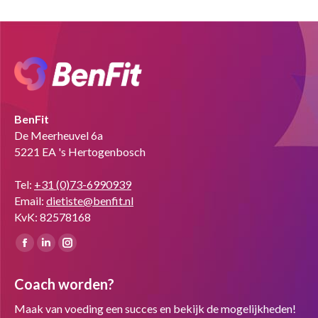
BenFit
De Meerheuvel 6a
5221 EA 's Hertogenbosch
Tel:
+31 (0)73-6990939
Email:
dietiste@benfit.nl
KvK: 82578168
Vind ons op:
Facebook
Linkedin
Instagram
page
page
page
Coach worden?
opens
opens
opens
in
in
in
Maak van voeding een succes en bekijk de mogelijkheden!