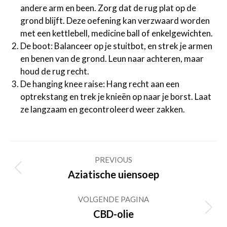
andere arm en been. Zorg dat de rug plat op de
grond blijft. Deze oefening kan verzwaard worden
met een kettlebell, medicine ball of enkelgewichten.
De boot: Balanceer op je stuitbot, en strek je armen
en benen van de grond. Leun naar achteren, maar
houd de rug recht.
De hanging knee raise: Hang recht aan een
optrekstang en trek je knieën op naar je borst. Laat
ze langzaam en gecontroleerd weer zakken.
Post
PREVIOUS
navigation
Previous
Aziatische uiensoep
post:
VOLGENDE PAGINA
Volgende
CBD-olie
pagina