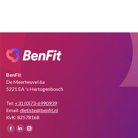
BenFit
De Meerheuvel 6a
5221 EA 's Hertogenbosch
Tel:
+31 (0)73-6990939
Email:
dietiste@benfit.nl
KvK: 82578168
Vind ons op:
Facebook
Linkedin
Instagram