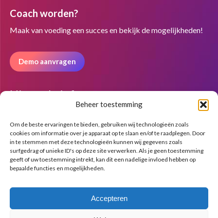
page
page
page
Coach worden?
opens
opens
opens
in
in
in
Maak van voeding een succes en bekijk de mogelijkheden!
new
new
new
window
window
window
Demo aanvragen
Nieuwsbrief
Beheer toestemming
Om de beste ervaringen te bieden, gebruiken wij technologieën zoals
cookies om informatie over je apparaat op te slaan en/of te raadplegen. Door
in te stemmen met deze technologieën kunnen wij gegevens zoals
surfgedrag of unieke ID's op deze site verwerken. Als je geen toestemming
geeft of uw toestemming intrekt, kan dit een nadelige invloed hebben op
bepaalde functies en mogelijkheden.
Accepteren