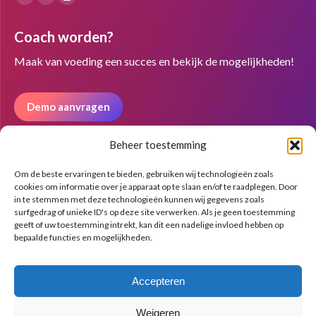
Facebook
Linkedin
Instagram
page
page
page
Coach worden?
opens
opens
opens
in
in
in
Maak van voeding een succes en bekijk de mogelijkheden!
new
new
new
window
window
window
Demo aanvragen
Beheer toestemming
Nieuwsbrief
Om de beste ervaringen te bieden, gebruiken wij technologieën zoals
cookies om informatie over je apparaat op te slaan en/of te raadplegen. Door
in te stemmen met deze technologieën kunnen wij gegevens zoals
surfgedrag of unieke ID's op deze site verwerken. Als je geen toestemming
geeft of uw toestemming intrekt, kan dit een nadelige invloed hebben op
bepaalde functies en mogelijkheden.
Accepteren
Weigeren