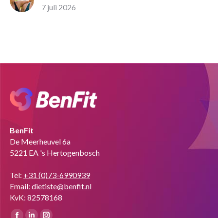
7 juli 2026
BenFit
De Meerheuvel 6a
5221 EA 's Hertogenbosch
Tel:
+31 (0)73-6990939
Email:
dietiste@benfit.nl
KvK: 82578168
Vind ons op: