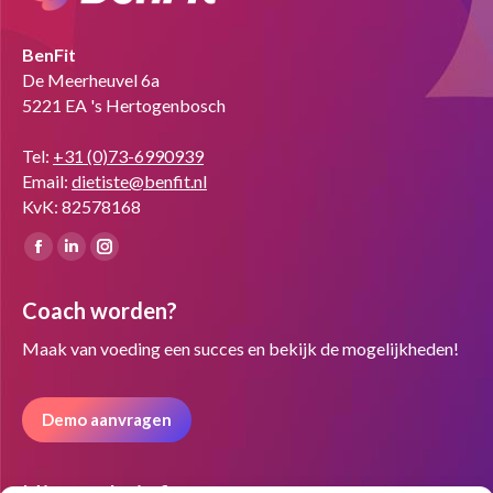
BenFit
De Meerheuvel 6a
5221 EA 's Hertogenbosch
Tel:
+31 (0)73-6990939
Email:
dietiste@benfit.nl
KvK: 82578168
Vind ons op:
Facebook
Linkedin
Instagram
page
page
page
Coach worden?
opens
opens
opens
in
in
in
Maak van voeding een succes en bekijk de mogelijkheden!
new
new
new
window
window
window
Demo aanvragen