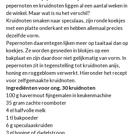
pepernoten en kruidnoten liggen al een aantal weken in
de winkel. Maar wat is nu het verschil?
Kruidnoten smaken naar speculaas, zijn ronde koekjes
met een platte onderkant en hebben allemaal precies
dezelfde vorm.
Pepernoten daarentegen lijken meer op taaitaai dan op
koekjes. Ze worden gesneden in blokjes op een
bakplaat en zijn daardoor niet gelijkmatig van vorm. In
pepernoten zit in tegenstelling tot kruidnoten anijs,
honing en roggebloem verwerkt. Hieronder het recept
voor zelfgemaakte kruidnoten.
Ingrediënten voor ong. 30 kruidnoten
100 g havermout fijngemalen in keukenmachine
35 gram zachte roomboter
4 el halfvolle melk
1 tl bakpoeder
6 g speculaaskruiden
3 el honing of dadelstroop