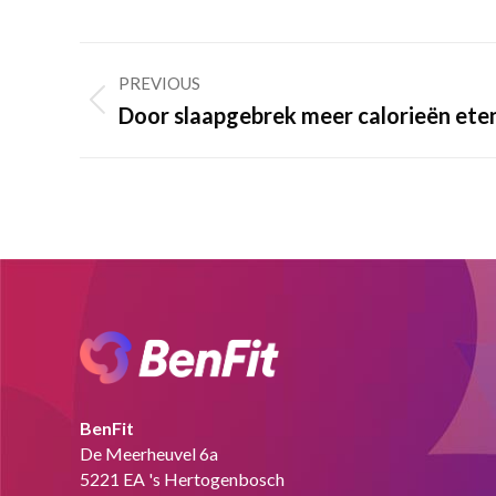
Post
PREVIOUS
navigation
Previous
Door slaapgebrek meer calorieën ete
post:
BenFit
De Meerheuvel 6a
5221 EA 's Hertogenbosch