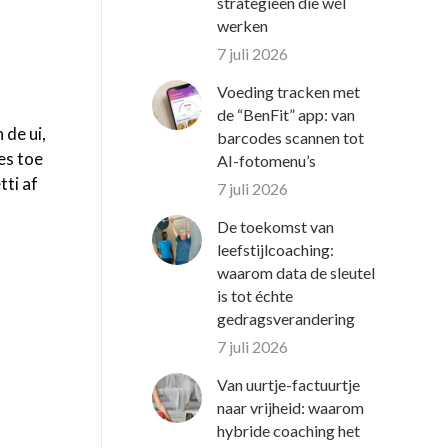
strategieën die wél
werken
7 juli 2026
Voeding tracken met
de “BenFit” app: van
 de ui,
barcodes scannen tot
es toe
AI-fotomenu’s
tti af
7 juli 2026
De toekomst van
leefstijlcoaching:
waarom data de sleutel
is tot échte
gedragsverandering
7 juli 2026
Van uurtje-factuurtje
naar vrijheid: waarom
hybride coaching het