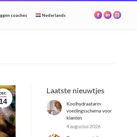
opens
opens
opens
in
in
in
oggen coaches
Nederlands
Facebook
Linkedin
Instagr
new
new
new
page
page
page
window
window
window
opens
opens
opens
in
in
in
new
new
new
window
window
window
Laatste nieuwtjes
DEC
14
Koolhydraatarm
voedingsschema voor
klanten
4 augustus 2026